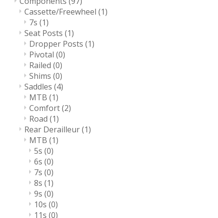
Components
(97)
Cassette/Freewheel
(1)
7s
(1)
Seat Posts
(1)
Dropper Posts
(1)
Pivotal
(0)
Railed
(0)
Shims
(0)
Saddles
(4)
MTB
(1)
Comfort
(2)
Road
(1)
Rear Derailleur
(1)
MTB
(1)
5s
(0)
6s
(0)
7s
(0)
8s
(1)
9s
(0)
10s
(0)
11s
(0)