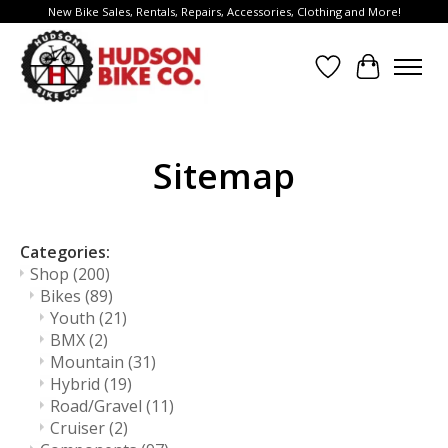
New Bike Sales, Rentals, Repairs, Accessories, Clothing and More!
Wish List
Cart
Sitemap
Categories:
Shop
(200)
Bikes
(89)
Youth
(21)
BMX
(2)
Mountain
(31)
Hybrid
(19)
Road/Gravel
(11)
Cruiser
(2)